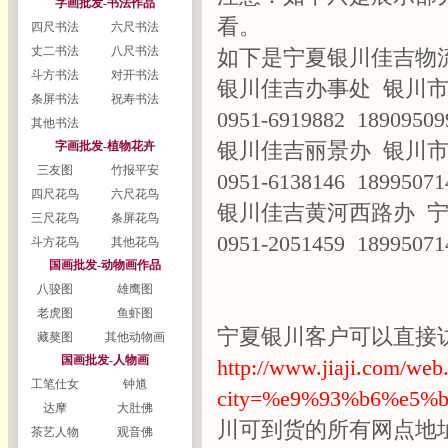
字画批发-书法作品
看。
四尺书法
六尺书法
丈二书法
八尺书法
如下是宁夏银川佳吉物
斗方书法
对开书法
银川佳吉办事处 银川
条屏书法
祝寿书法
0951-6919882 18909509
其他书法
银川佳吉丽景办 银川
字画批发-植物花卉
三友图
竹报平安
0951-6138146 18995071
四尺花鸟
六尺花鸟
银川佳吉黄河西路办 
三尺花鸟
条屏花鸟
0951-2051459 18995071
斗方花鸟
其他花鸟
国画批发-动物画作品
八骏图
雄鹰图
老虎图
鱼虾图
宁夏银川客户可以直接
藏獒图
其他动物画
国画批发-人物画
http://www.jiaji.com/web
工笔仕女
钟馗
city=%e9%93%b6%e5%b
达摩
大肚佛
川可到货的所有网点地
茶艺人物
观音佛