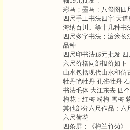
轴19元批发；
彩马；墨马；八俊图四尺
四尺手工书法四字:天
海纳百川。等十几种书法
四尺多字书法：滚滚长
品种
四尺印书法15元批发 
六尺价格同部报价如下
山水包括现代山水和仿古
牡丹艳牡丹 孔雀牡丹 
书法毛体 大江东去 四
梅花：红梅 粉梅 雪梅 
其他部分六尺作品：六尺
六尺荷花
四条屏；《梅兰竹菊》，