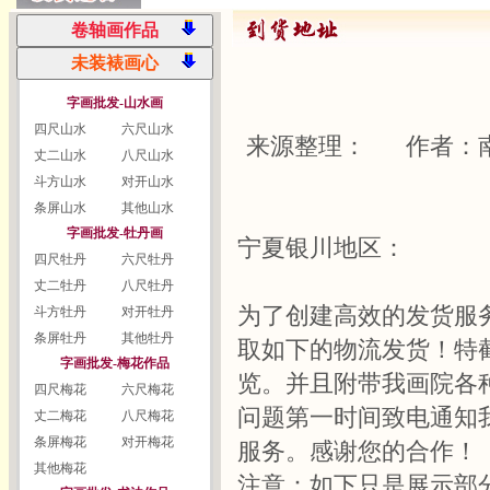
字画批发-山水画
四尺山水
六尺山水
来源整理： 作者：
丈二山水
八尺山水
斗方山水
对开山水
条屏山水
其他山水
字画批发-牡丹画
宁夏银川地区：
四尺牡丹
六尺牡丹
丈二牡丹
八尺牡丹
为了创建高效的发货服
斗方牡丹
对开牡丹
条屏牡丹
其他牡丹
取如下的物流发货！特
字画批发-梅花作品
览。并且附带我画院各
四尺梅花
六尺梅花
问题第一时间致电通知
丈二梅花
八尺梅花
条屏梅花
对开梅花
服务。感谢您的合作！
其他梅花
注意：如下只是展示部