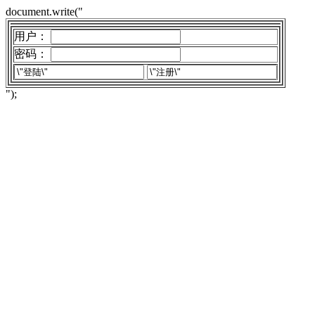
document.write("
用户：
密码：
");