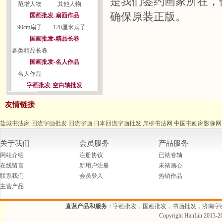
是我们签约画家所在，
范增人物
其他人物
确保原装正版。
国画批发-扇面作品
90cm扇子
120厘米扇子
国画批发-精品长卷
各类精品长卷
国画批发-名人作品
名人作品
字画批发-空白轴批发
友情链接
盐城书法家
回流字画批发
回流字画
日本回流字画批发
岸柳书法网
中国书画家影像网
关于我们
会员服务
产品服务
网站介绍
注册协议
已裱卷轴
在线留言
新用户注册
未裱画心
联系我们
会员登入
热销作品
主营产品
直营产品和服务
：字画批发，国画批发，书画批发，济南字
Copyright HanLin 2013-20