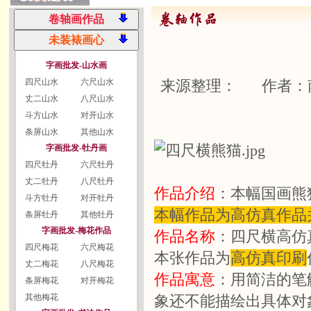
字画批发-山水画
四尺山水
六尺山水
来源整理： 作者：
丈二山水
八尺山水
斗方山水
对开山水
条屏山水
其他山水
字画批发-牡丹画
四尺牡丹
六尺牡丹
丈二牡丹
八尺牡丹
作品介绍
：本幅国画熊猫
斗方牡丹
对开牡丹
本幅作品为高仿真作品
条屏牡丹
其他牡丹
字画批发-梅花作品
作品名称
：四尺横高仿
四尺梅花
六尺梅花
本张作品为
高仿真印刷
丈二梅花
八尺梅花
作品寓意
：用简洁的笔
条屏梅花
对开梅花
其他梅花
象还不能描绘出具体对