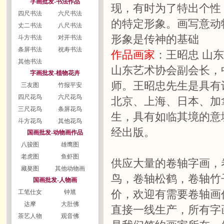
字画批发-书法作品
现，有时为了特出个性
四尺书法
六尺书法
的特定形象。画写意动
丈二书法
八尺书法
形象是传神的基础
斗方书法
对开书法
条屏书法
祝寿书法
作品画家
：王昭忠 山东
其他书法
山东艺术协会副会长，
字画批发-植物花卉
师。王昭忠先生是具有
三友图
竹报平安
四尺花鸟
六尺花鸟
北京、上海、日本、加
三尺花鸟
条屏花鸟
生，具有如临其境的意
斗方花鸟
其他花鸟
经出版。
国画批发-动物画作品
八骏图
雄鹰图
老虎图
鱼虾图
供应大量的卷轴字画，
藏獒图
其他动物画
鸟，卷轴松鹤，卷轴竹
国画批发-人物画
价，欢迎有需要卷轴画
工笔仕女
钟馗
达摩
大肚佛
直接一线生产，所有字
茶艺人物
观音佛