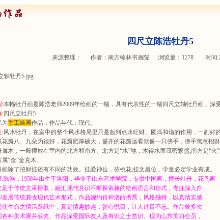
四尺立陈浩牡丹5
来源整理： 作者：
南方翰林书画院
浏览量：
1278 时间:201
绍
:本幅牡丹画是陈浩老师2009年绘画的一幅，具有代表性的一幅四尺立轴牡丹画，深
称
:四尺立牡丹5
品为
手工绘画
作品，作品年代：现代。
意
:风水牡丹，在室中的整个风水格局里只是起到点水旺财、圆满和诣的作用，一副好
以花瓣八、九朵为很好，花瓣肥厚硕大，盛开的花瓣远看就像一只佛手，佛手寓意招财
木，一般摆放在室内的北方和南方。北方是“水”地，木得水而茂密繁盛;南方是“火
属“金”金克木。
除了招财挂还有不同的功效。挂爱神位，招桃花;挂文昌位，学童必定学业有成。
家:陈浩，1958年出生于洛阳，毕业于山东艺术学院，专供中国画，擅长牡丹，花鸟画
立足于传统文采博取，融汇现代意识不断探索新的绘画语言和形式，专注深入自
和发展传统兼收现代艺术形式，作品婉约传神清丽携秀，风格独特，以真情实感
墨使生命之情活跃纸中，真是情趣妙趣，赏心悦目，让人过目不忘。作品曾多次
国各种美术展并获奖。作品深受国际友人及有识之士赏识。现为山东美协会员，