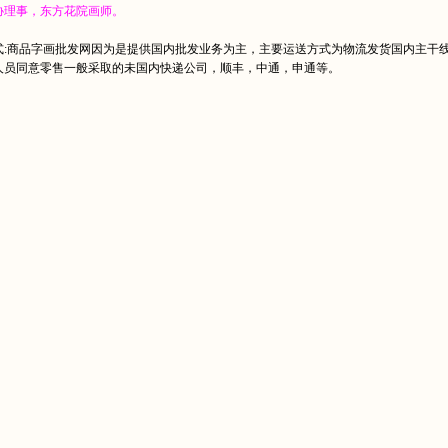
协理事，东方花院画师。
式:商品字画批发网因为是提供国内批发业务为主，主要运送方式为物流发货国内主干
人员同意零售一般采取的未国内快递公司，顺丰，中通，申通等。