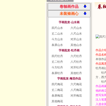
字画批发-山水画
四尺山水
六尺山水
丈二山水
八尺山水
斗方山水
对开山水
条屏山水
其他山水
作品介
字画批发-牡丹画
作品名
四尺牡丹
六尺牡丹
本张作
丈二牡丹
八尺牡丹
作品寓
斗方牡丹
对开牡丹
牡丹画
牡丹属
条屏牡丹
其他牡丹
方，西方
字画批发-梅花作品
牡丹画
四尺梅花
六尺梅花
作品画
丈二梅花
八尺梅花
他的画
然写实
条屏梅花
对开梅花
注入笔
其他梅花
入选全