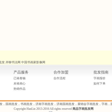
批发
岸柳书法网
中国书画家影像网
产品服务
合作加盟
批发指南
已裱卷轴
合作流程
字画报价
未裱画心
如何下单
热销作品
发，国画批发，书画批发，济南字画批发，济南国画批发，展销会字画批发，字画，
Copyright HanLin 2013-2016 All rights reserved
商品字画批发网