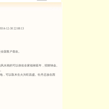
4-12-30 22:08:13
受全国客户喜欢。
的风水画的可以保佑全家福禄延年，招财纳金。
。
”地，可以取木生火兴旺昌盛。牡丹忌放在西