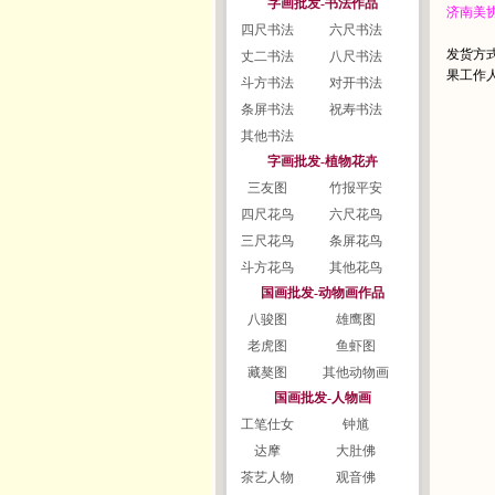
字画批发-书法作品
济南美
四尺书法
六尺书法
发货方
丈二书法
八尺书法
果工作
斗方书法
对开书法
条屏书法
祝寿书法
其他书法
字画批发-植物花卉
三友图
竹报平安
四尺花鸟
六尺花鸟
三尺花鸟
条屏花鸟
斗方花鸟
其他花鸟
国画批发-动物画作品
八骏图
雄鹰图
老虎图
鱼虾图
藏獒图
其他动物画
国画批发-人物画
工笔仕女
钟馗
达摩
大肚佛
茶艺人物
观音佛