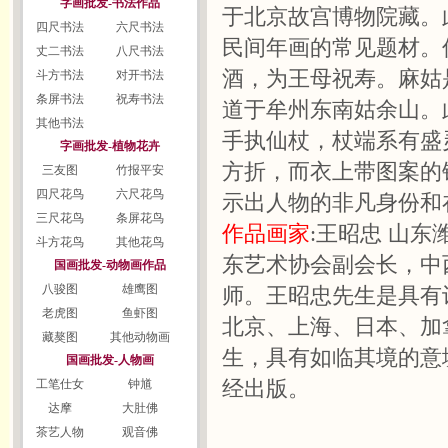
字画批发-书法作品
于北京故宫博物院藏。
四尺书法
六尺书法
民间年画的常见题材。
丈二书法
八尺书法
酒，为王母祝寿。麻姑
斗方书法
对开书法
条屏书法
祝寿书法
道于牟州东南姑余山。
其他书法
手执仙杖，杖端系有盛
字画批发-植物花卉
方折，而衣上带图案的
三友图
竹报平安
四尺花鸟
六尺花鸟
示出人物的非凡身份和
三尺花鸟
条屏花鸟
作品画家
:王昭忠 山东
斗方花鸟
其他花鸟
东艺术协会副会长，中
国画批发-动物画作品
八骏图
雄鹰图
师。王昭忠先生是具有
老虎图
鱼虾图
北京、上海、日本、加
藏獒图
其他动物画
生，具有如临其境的意
国画批发-人物画
经出版。
工笔仕女
钟馗
达摩
大肚佛
茶艺人物
观音佛