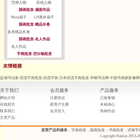
范增人物
其他人物
国画批发-扇面作品
90cm扇子
120厘米扇子
国画批发-精品长卷
各类精品长卷
国画批发-名人作品
名人作品
字画批发-空白轴批发
友情链接
盐城书法家
回流字画批发
回流字画
日本回流字画批发
岸柳书法网
中国书画家影像网
关于我们
会员服务
产品服务
网站介绍
注册协议
已裱卷轴
在线留言
新用户注册
未裱画心
联系我们
会员登入
热销作品
主营产品
直营产品和服务
：字画批发，国画批发，书画批发，济南字
Copyright HanLin 2013-20