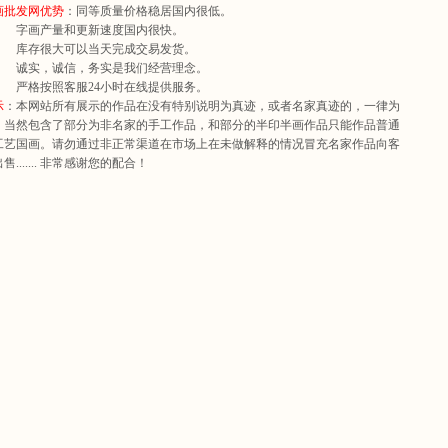
画批发网优势
：同等质量价格稳居国内很低。
产量和更新速度国内很快。
很大可以当天完成交易发货。
，诚信，务实是我们经营理念。
按照客服24小时在线提供服务。
示
：本网站所有展示的作品在没有特别说明为真迹，或者名家真迹的，一律为
。当然包含了部分为非名家的手工作品，和部分的半印半画作品只能作品普通
工艺国画。请勿通过非正常渠道在市场上在未做解释的情况冒充名家作品向客
....... 非常感谢您的配合！