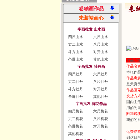
字画批发-山水画
四尺山水
六尺山水
丈二山水
八尺山水
斗方山水
对开山水
条屏山水
其他山水
作品介
作品名
字画批发-牡丹画
本张作
四尺牡丹
六尺牡丹
作品寓
丈二牡丹
八尺牡丹
是天真
斗方牡丹
对开牡丹
作品画
发货方
条屏牡丹
其他牡丹
国内主
字画批发-梅花作品
用的为
四尺梅花
六尺梅花
附加说
丈二梅花
八尺梅花
我们的
条屏梅花
对开梅花
运费结
其他梅花
到达目