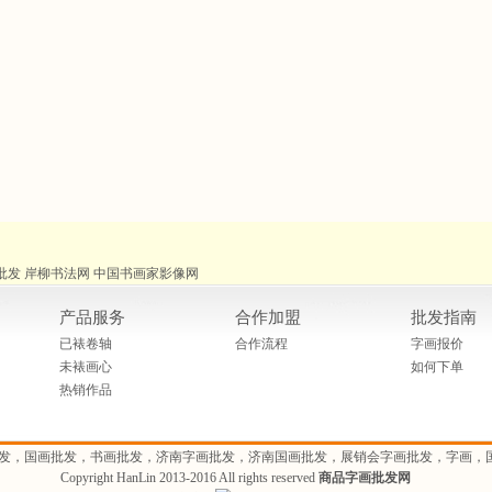
批发
岸柳书法网
中国书画家影像网
产品服务
合作加盟
批发指南
已裱卷轴
合作流程
字画报价
未裱画心
如何下单
热销作品
发，国画批发，书画批发，济南字画批发，济南国画批发，展销会字画批发，字画，
Copyright HanLin 2013-2016 All rights reserved
商品字画批发网