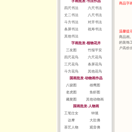
字画批发-书法作品
商品字
四尺书法
六尺书法
字画
库存
丈二书法
八尺书法
诚实
斗方书法
对开书法
严格
条屏书法
祝寿书法
温馨提
其他书法
商品画
的装饰
字画批发-植物花卉
户高价出售
三友图
竹报平安
四尺花鸟
六尺花鸟
三尺花鸟
条屏花鸟
斗方花鸟
其他花鸟
国画批发-动物画作品
八骏图
雄鹰图
老虎图
鱼虾图
藏獒图
其他动物画
国画批发-人物画
工笔仕女
钟馗
达摩
大肚佛
茶艺人物
观音佛