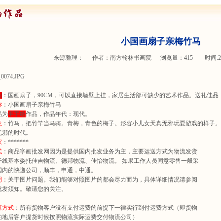
小国画扇子亲梅竹马
来源整理： 作者：
南方翰林书画院
浏览量：
415 时间:2014
绍
：国画扇子，90CM，可以直接墙壁上挂，家居生活部可缺少的艺术作品。送礼佳品
称
：小国画扇子亲梅竹马
品为
半手绘
作品，作品年代：现代。
意
：竹马，把竹竿当马骑。青梅，青色的梅子。形容小儿女天真无邪玩耍游戏的样子。现
无邪的时代。
家
：*******
式
：商品字画批发网因为是提供国内批发业务为主，主要运送方式为物流发货
干线基本委托佳吉物流、德邦物流、佳怡物流。 如果工作人员同意零售一般采
国内的快递公司，顺丰，申通，中通。
明
：关于图片问题。我们能够对照图片的都会尽力而为，具体详细情况请参阅
批发须知。敬请您的关注。
算方式
：所有货物客户没有支付运费的前提下一律实行到付运费方式（即货物
的地后客户提货时候按照物流实际运费交付物流公司）