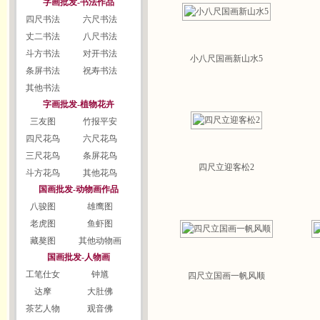
字画批发-书法作品
四尺书法
六尺书法
丈二书法
八尺书法
斗方书法
对开书法
小八尺国画新山水5
条屏书法
祝寿书法
其他书法
字画批发-植物花卉
三友图
竹报平安
四尺花鸟
六尺花鸟
三尺花鸟
条屏花鸟
四尺立迎客松2
斗方花鸟
其他花鸟
国画批发-动物画作品
八骏图
雄鹰图
老虎图
鱼虾图
藏獒图
其他动物画
国画批发-人物画
工笔仕女
钟馗
四尺立国画一帆风顺
达摩
大肚佛
茶艺人物
观音佛