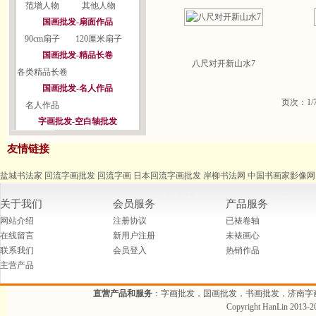
范增人物
其他人物
国画批发-扇面作品
90cm扇子
120厘米扇子
国画批发-精品长卷
八尺对开新山水7
各类精品长卷
国画批发-名人作品
页次：1/
名人作品
字画批发-空白轴批发
友情链接
盐城书法家
回流字画批发
回流字画
日本回流字画批发
岸柳书法网
中国书画家影像网
关于我们
会员服务
产品服务
网站介绍
注册协议
已裱卷轴
在线留言
新用户注册
未裱画心
联系我们
会员登入
热销作品
主营产品
直营产品和服务
：字画批发，国画批发，书画批发，济南字
Copyright HanLin 2013-20