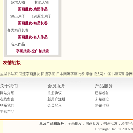
范增人物
其他人物
国画批发-扇面作品
90cm扇子
120厘米扇子
国画批发-精品长卷
各类精品长卷
国画批发-名人作品
名人作品
字画批发-空白轴批发
友情链接
盐城书法家
回流字画批发
回流字画
日本回流字画批发
岸柳书法网
中国书画家影像网
关于我们
会员服务
产品服务
网站介绍
注册协议
已裱卷轴
在线留言
新用户注册
未裱画心
联系我们
会员登入
热销作品
主营产品
直营产品和服务
：字画批发，国画批发，书画批发，济南字
Copyright HanLin 2013-20