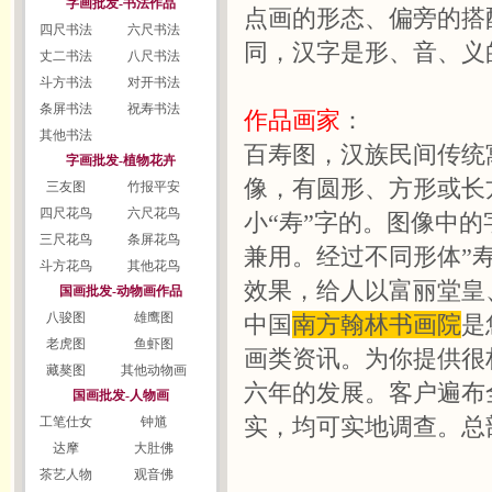
字画批发-书法作品
点画的形态、偏旁的搭
四尺书法
六尺书法
同，汉字是形、音、义
丈二书法
八尺书法
斗方书法
对开书法
条屏书法
祝寿书法
作品画家
：
其他书法
百寿图，汉族民间传统
字画批发-植物花卉
像，有圆形、方形或长
三友图
竹报平安
四尺花鸟
六尺花鸟
小“寿”字的。图像中
三尺花鸟
条屏花鸟
兼用。经过不同形体”
斗方花鸟
其他花鸟
效果，给人以富丽堂皇
国画批发-动物画作品
八骏图
雄鹰图
中国
南方翰林书画院
是
老虎图
鱼虾图
画类资讯。为你提供很
藏獒图
其他动物画
六年的发展。客户遍布
国画批发-人物画
实，均可实地调查。总
工笔仕女
钟馗
达摩
大肚佛
茶艺人物
观音佛