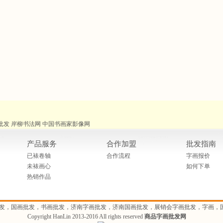
批发
岸柳书法网
中国书画家影像网
产品服务
合作加盟
批发指南
已裱卷轴
合作流程
字画报价
未裱画心
如何下单
热销作品
发，国画批发，书画批发，济南字画批发，济南国画批发，展销会字画批发，字画，
Copyright HanLin 2013-2016 All rights reserved
商品字画批发网