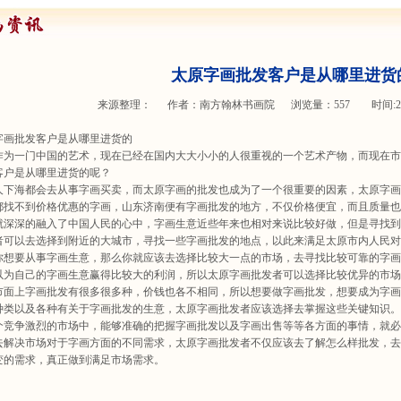
太原字画批发客户是从哪里进货
来源整理： 作者：
南方翰林书画院
浏览量：
557 时间:2014
画批发客户是从哪里进货的
为一门中国的艺术，现在已经在国内大大小小的人很重视的一个艺术产物，而现在市
客户是从哪里进货的呢？
下海都会去从事字画买卖，而太原字画的批发也成为了一个很重要的因素，太原字画
都找不到价格优惠的字画，山东济南便有字画批发的地方，不仅价格便宜，而且质量也
就深深的融入了中国人民的心中，字画生意近些年来也相对来说比较好做，但是寻找到
者可以去选择到附近的大城市，寻找一些字画批发的地点，以此来满足太原市内人民对
想要从事字画生意，那么你就应该去选择比较大一点的市场，去寻找比较可靠的字画
以为自己的字画生意赢得比较大的利润，所以太原字画批发者可以选择比较优异的市场
面上字画批发有很多很多种，价钱也各不相同，所以想要做字画批发，想要成为字画
种类以及各种有关于字画批发的生意，太原字画批发者应该选择去掌握这些关键知识。
竞争激烈的市场中，能够准确的把握字画批发以及字画出售等等各方面的事情，就必
去解决市场对于字画方面的不同需求，太原字画批发者不仅应该去了解怎么样批发，去
变的需求，真正做到满足市场需求。