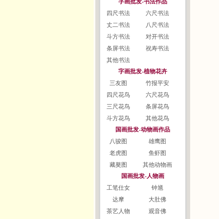
字画批发-书法作品
四尺书法
六尺书法
丈二书法
八尺书法
斗方书法
对开书法
条屏书法
祝寿书法
其他书法
字画批发-植物花卉
三友图
竹报平安
四尺花鸟
六尺花鸟
三尺花鸟
条屏花鸟
斗方花鸟
其他花鸟
国画批发-动物画作品
八骏图
雄鹰图
老虎图
鱼虾图
藏獒图
其他动物画
国画批发-人物画
工笔仕女
钟馗
达摩
大肚佛
茶艺人物
观音佛