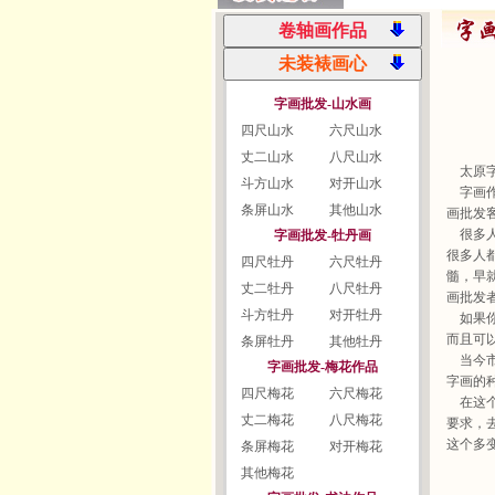
字画批发-山水画
四尺山水
六尺山水
丈二山水
八尺山水
太原字
斗方山水
对开山水
字画作
条屏山水
其他山水
画批发
很多人
字画批发-牡丹画
很多人
四尺牡丹
六尺牡丹
髓，早
丈二牡丹
八尺牡丹
画批发
斗方牡丹
对开牡丹
如果你
而且可
条屏牡丹
其他牡丹
当今市
字画批发-梅花作品
字画的
四尺梅花
六尺梅花
在这个
丈二梅花
八尺梅花
要求，
这个多
条屏梅花
对开梅花
其他梅花