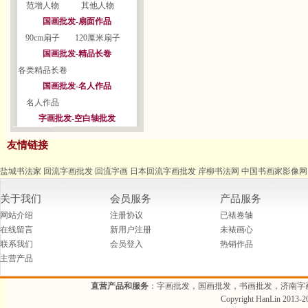
范增人物
其他人物
国画批发-扇面作品
90cm扇子
120厘米扇子
国画批发-精品长卷
各类精品长卷
国画批发-名人作品
名人作品
字画批发-空白轴批发
友情链接
盐城书法家
回流字画批发
回流字画
日本回流字画批发
岸柳书法网
中国书画家影像网
关于我们
会员服务
产品服务
网站介绍
注册协议
已裱卷轴
在线留言
新用户注册
未裱画心
联系我们
会员登入
热销作品
主营产品
直营产品和服务
：字画批发，国画批发，书画批发，济南字
Copyright HanLin 2013-20