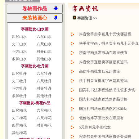
字画资讯 >>
字画批发-山水画
抖音快手卖字画几十元快哪进货
四尺山水
六尺山水
快手卖字画，抖音卖字画几十元是真
丈二山水
八尺山水
斗方山水
对开山水
济南书画批发市场在哪里便宜
条屏山水
其他山水
抖音快手直播卖字画是真迹吗
字画批发-牡丹画
高仿字画批发15元起供应
四尺牡丹
六尺牡丹
快手抖音直播卖字画是真迹吗
丈二牡丹
八尺牡丹
斗方牡丹
对开牡丹
国宾礼书法家程浩然书法值多少钱
条屏牡丹
其他牡丹
国宾礼书法家程浩然作品价格
字画批发-梅花作品
国宾礼书法家程浩然艺术简历
四尺梅花
六尺梅花
丈二梅花
八尺梅花
低价地摊字画批发在哪里有
条屏梅花
对开梅花
5元到10元字画批发
其他梅花
程浩然是中国书法家协会会员吗