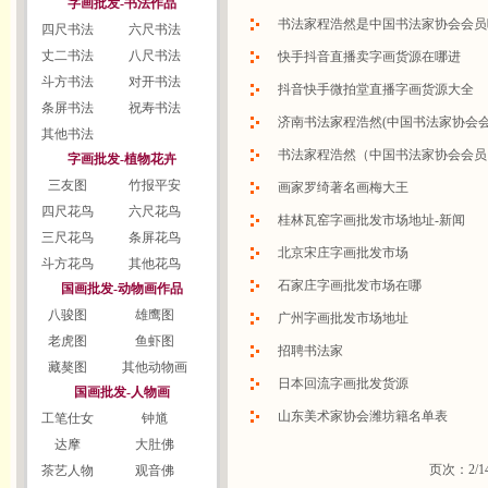
字画批发-书法作品
书法家程浩然是中国书法家协会会员
四尺书法
六尺书法
丈二书法
八尺书法
快手抖音直播卖字画货源在哪进
斗方书法
对开书法
抖音快手微拍堂直播字画货源大全
条屏书法
祝寿书法
济南书法家程浩然(中国书法家协会
其他书法
书法家程浩然（中国书法家协会会员
字画批发-植物花卉
三友图
竹报平安
画家罗绮著名画梅大王
四尺花鸟
六尺花鸟
桂林瓦窑字画批发市场地址-新闻
三尺花鸟
条屏花鸟
北京宋庄字画批发市场
斗方花鸟
其他花鸟
石家庄字画批发市场在哪
国画批发-动物画作品
八骏图
雄鹰图
广州字画批发市场地址
老虎图
鱼虾图
招聘书法家
藏獒图
其他动物画
日本回流字画批发货源
国画批发-人物画
山东美术家协会潍坊籍名单表
工笔仕女
钟馗
达摩
大肚佛
页次：2/1
茶艺人物
观音佛